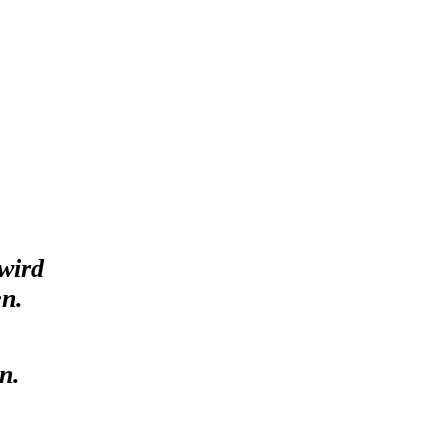
wird
en.
n.