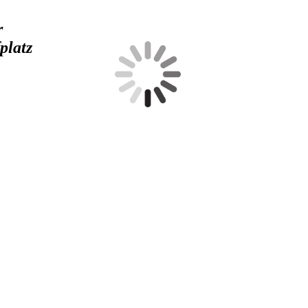
r
platz