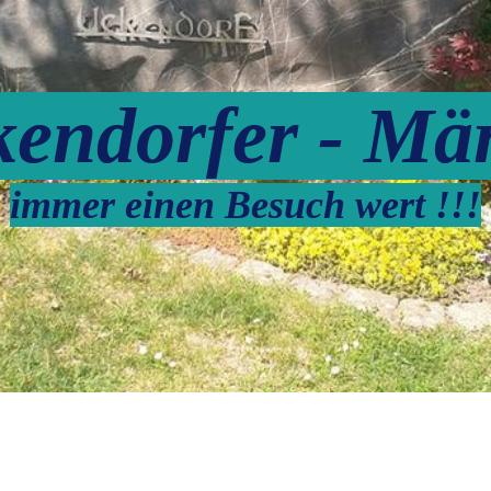
Bilder, Gemälde,
Portraits, Literatur
endorfer - Mä
immer einen Besuch wert !!!