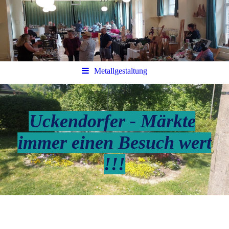
Metallgestaltung
Uckendorfer - Märkte
immer einen Besuch wert
!!!